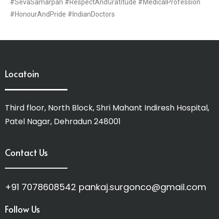
#SevaSamarpan #RespectAndGratitude #MedicalProfession
#HonourAndPride #IndianDoctors
Locatoin
Third floor, North Block, Shri Mahant Indiresh Hospital,
Patel Nagar, Dehradun 248001
Contact Us
+91 7078608542 pankaj.surgonco@gmail.com
Follow Us