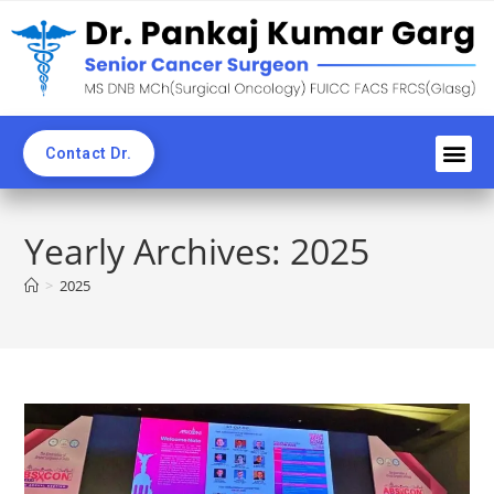
Contact Dr.
Awards an
Professi
News C
CME & 
Blogs & Ne
Yearly Archives: 2025
>
2025